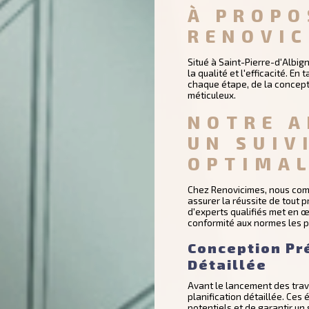
À PROPO
RENOVIC
Situé à Saint-Pierre-d'Albi
la qualité et l'efficacité. 
chaque étape, de la concepti
méticuleux.
NOTRE A
UN SUIV
OPTIMA
Chez Renovicimes, nous comp
assurer la réussite de tout 
d'experts qualifiés met en 
conformité aux normes les pl
Conception Pré
Détaillée
Avant le lancement des trav
planification détaillée. Ces 
potentiels et de garantir un s