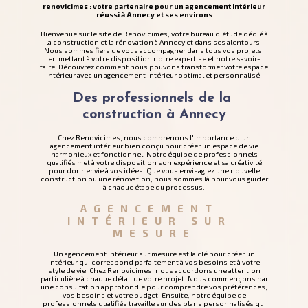
renovicimes : votre partenaire pour un agencement intérieur
réussi à Annecy et ses environs
Bienvenue sur le site de Renovicimes, votre bureau d'étude dédié à
la construction et la rénovation à Annecy et dans ses alentours.
Nous sommes fiers de vous accompagner dans tous vos projets,
en mettant à votre disposition notre expertise et notre savoir-
faire. Découvrez comment nous pouvons transformer votre espace
intérieur avec un agencement intérieur optimal et personnalisé.
Des professionnels de la 
construction à Annecy
Chez Renovicimes, nous comprenons l'importance d'un
agencement intérieur bien conçu pour créer un espace de vie
harmonieux et fonctionnel. Notre équipe de professionnels
qualifiés met à votre disposition son expérience et sa créativité
pour donner vie à vos idées. Que vous envisagiez une nouvelle
construction ou une rénovation, nous sommes là pour vous guider
à chaque étape du processus.
AGENCEMENT 
INTÉRIEUR SUR 
MESURE
Un agencement intérieur sur mesure est la clé pour créer un
intérieur qui correspond parfaitement à vos besoins et à votre
style de vie. Chez Renovicimes, nous accordons une attention
particulière à chaque détail de votre projet. Nous commençons par
une consultation approfondie pour comprendre vos préférences,
vos besoins et votre budget. Ensuite, notre équipe de
professionnels qualifiés travaille sur des plans personnalisés qui