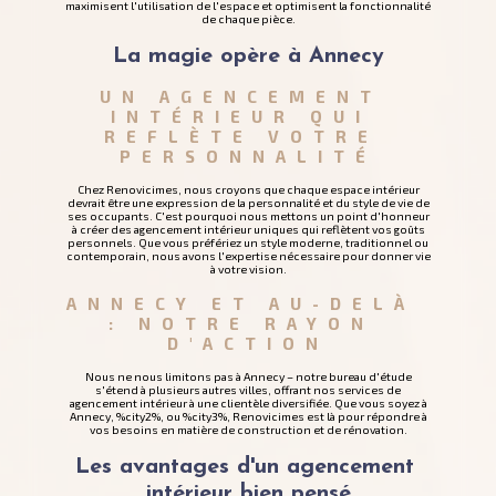
maximisent l'utilisation de l'espace et optimisent la fonctionnalité
de chaque pièce.
La magie opère à Annecy
UN AGENCEMENT 
INTÉRIEUR QUI 
REFLÈTE VOTRE 
PERSONNALITÉ
Chez Renovicimes, nous croyons que chaque espace intérieur
devrait être une expression de la personnalité et du style de vie de
ses occupants. C'est pourquoi nous mettons un point d'honneur
à créer des agencement intérieur uniques qui reflètent vos goûts
personnels. Que vous préfériez un style moderne, traditionnel ou
contemporain, nous avons l'expertise nécessaire pour donner vie
à votre vision.
ANNECY ET AU-DELÀ 
: NOTRE RAYON 
D'ACTION
Nous ne nous limitons pas à Annecy – notre bureau d'étude
s'étend à plusieurs autres villes, offrant nos services de
agencement intérieur à une clientèle diversifiée. Que vous soyez à
Annecy, %city2%, ou %city3%, Renovicimes est là pour répondre à
vos besoins en matière de construction et de rénovation.
Les avantages d'un agencement 
intérieur bien pensé