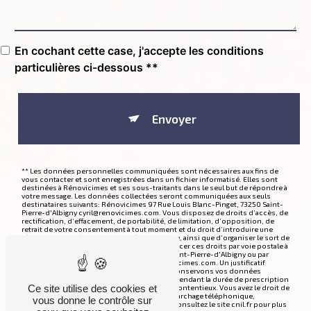
En cochant cette case, j'accepte les conditions
particulières ci-dessous **
Envoyer
** Les données personnelles communiquées sont nécessaires aux fins de
vous contacter et sont enregistrées dans un fichier informatisé. Elles sont
destinées à Rénovicimes et ses sous-traitants dans le seul but de répondre à
votre message. Les données collectées seront communiquées aux seuls
destinataires suivants: Rénovicimes 97 Rue Louis Blanc-Pinget, 73250 Saint-
Pierre-d'Albigny cyril@renovicimes.com. Vous disposez de droits d’accès, de
rectification, d’effacement, de portabilité, de limitation, d’opposition, de
retrait de votre consentement à tout moment et du droit d’introduire une
réclamation auprès d’une autorité de contrôle, ainsi que d’organiser le sort de
vos données post-mortem. Vous pouvez exercer ces droits par voie postale à
l'adresse 97 Rue Louis Blanc-Pinget, 73250 Saint-Pierre-d'Albigny ou par
courrier électronique à l'adresse cyril@renovicimes.com. Un justificatif
d'identité pourra vous être demandé. Nous conservons vos données
pendant la période de prise de contact puis pendant la durée de prescription
Ce site utilise des cookies et
légale aux fins probatoires et de gestion des contentieux. Vous avez le droit de
vous inscrire sur la liste d'opposition au démarchage téléphonique,
vous donne le contrôle sur
disponible à cette adresse:
Bloctel.gouv.fr
. Consultez le site cnil.fr pour plus