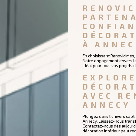
RENOVIC
PARTENA
CONFIAN
DÉCORAT
À ANNEC
En choisissant Renovicimes, 
Notre engagement envers la q
idéal pour tous vos projets 
EXPLORE
DÉCORAT
AVEC RE
ANNECY
Plongez dans l'univers capti
Annecy. Laissez-nous transf
Contactez-nous dès aujourd'h
décoration intérieur peut red