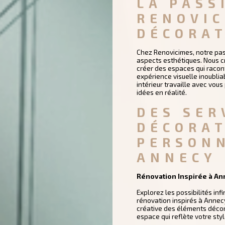
LA PASS
RENOVIC
DÉCORAT
Chez Renovicimes, notre pas
aspects esthétiques. Nous cr
créer des espaces qui racont
expérience visuelle inoublia
intérieur travaille avec vo
idées en réalité.
DES SER
DÉCORAT
PERSONN
ANNECY
Rénovation Inspirée à An
Explorez les possibilités inf
rénovation inspirés à Annecy
créative des éléments décora
espace qui reflète votre styl